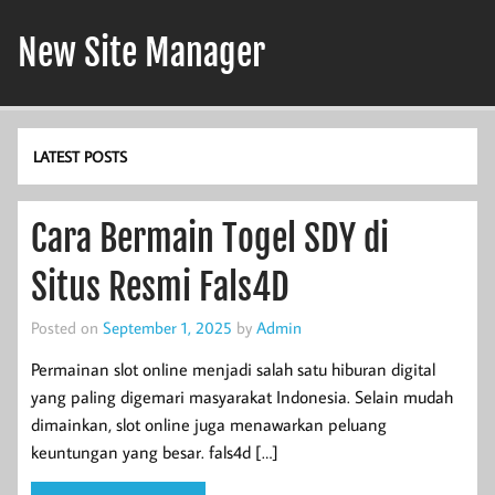
Skip
to
New Site Manager
content
LATEST POSTS
Cara Bermain Togel SDY di
Situs Resmi Fals4D
Posted on
September 1, 2025
by
Admin
Permainan slot online menjadi salah satu hiburan digital
yang paling digemari masyarakat Indonesia. Selain mudah
dimainkan, slot online juga menawarkan peluang
keuntungan yang besar. fals4d […]