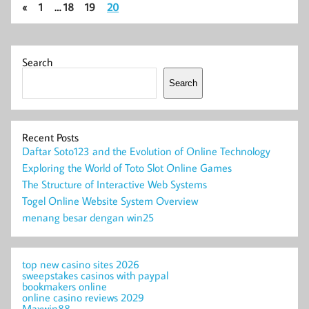
«
1
…
18
19
20
Search
Search
Recent Posts
Daftar Soto123 and the Evolution of Online Technology
Exploring the World of Toto Slot Online Games
The Structure of Interactive Web Systems
Togel Online Website System Overview
menang besar dengan win25
top new casino sites 2026
sweepstakes casinos with paypal
bookmakers online
online casino reviews 2029
Maxwin88