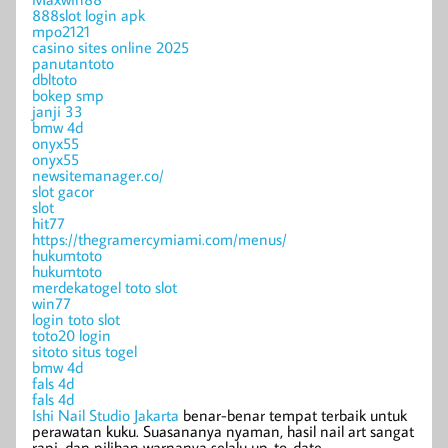
888slot login apk
mpo2121
casino sites online 2025
panutantoto
dbltoto
bokep smp
janji 33
bmw 4d
onyx55
onyx55
newsitemanager.co/
slot gacor
slot
hit77
https://thegramercymiami.com/menus/
hukumtoto
hukumtoto
merdekatogel toto slot
win77
login toto slot
toto20 login
sitoto situs togel
bmw 4d
fals 4d
fals 4d
Ishi Nail Studio Jakarta
benar-benar tempat terbaik untuk
perawatan kuku. Suasananya nyaman, hasil nail art sangat
rapi, dan pilihan warnanya selalu up-to-date.