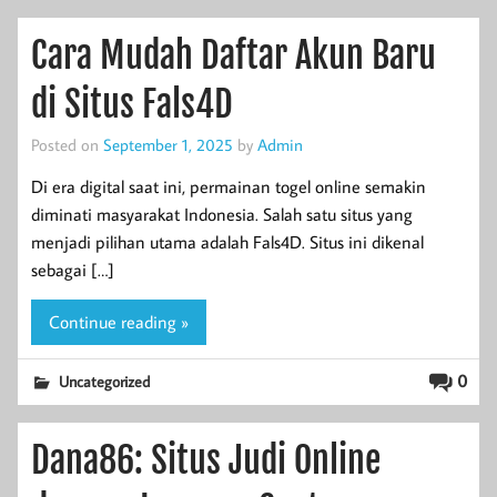
Cara Mudah Daftar Akun Baru
di Situs Fals4D
Posted on
September 1, 2025
by
Admin
Di era digital saat ini, permainan togel online semakin
diminati masyarakat Indonesia. Salah satu situs yang
menjadi pilihan utama adalah Fals4D. Situs ini dikenal
sebagai […]
Continue reading »
0
Uncategorized
Dana86: Situs Judi Online