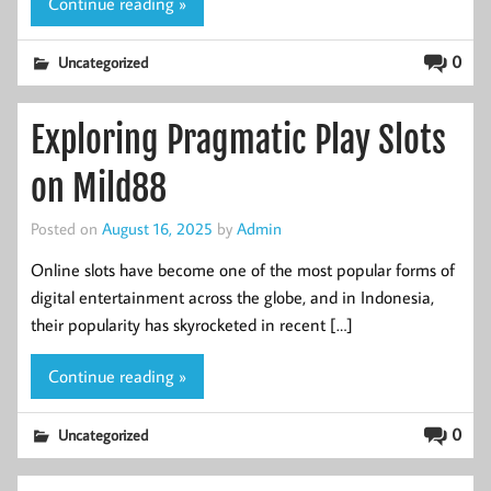
Continue reading »
0
Uncategorized
Exploring Pragmatic Play Slots
on Mild88
Posted on
August 16, 2025
by
Admin
Online slots have become one of the most popular forms of
digital entertainment across the globe, and in Indonesia,
their popularity has skyrocketed in recent […]
Continue reading »
0
Uncategorized