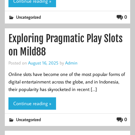
Continue reading »
0
Uncategorized
Exploring Pragmatic Play Slots
on Mild88
Posted on
August 16, 2025
by
Admin
Online slots have become one of the most popular forms of
digital entertainment across the globe, and in Indonesia,
their popularity has skyrocketed in recent […]
Continue reading »
0
Uncategorized