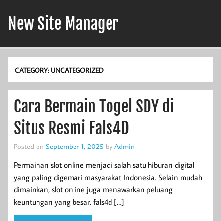
Skip
to
New Site Manager
content
CATEGORY:
UNCATEGORIZED
Cara Bermain Togel SDY di
Situs Resmi Fals4D
Posted on
September 1, 2025
by
Admin
Permainan slot online menjadi salah satu hiburan digital
yang paling digemari masyarakat Indonesia. Selain mudah
dimainkan, slot online juga menawarkan peluang
keuntungan yang besar. fals4d […]