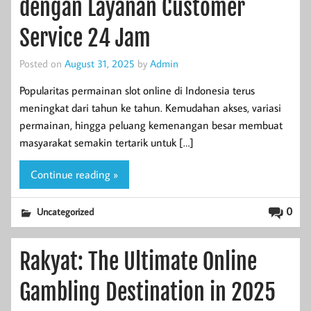
dengan Layanan Customer
Service 24 Jam
Posted on
August 31, 2025
by
Admin
Popularitas permainan slot online di Indonesia terus
meningkat dari tahun ke tahun. Kemudahan akses, variasi
permainan, hingga peluang kemenangan besar membuat
masyarakat semakin tertarik untuk […]
Continue reading »
0
Uncategorized
Rakyat: The Ultimate Online
Gambling Destination in 2025